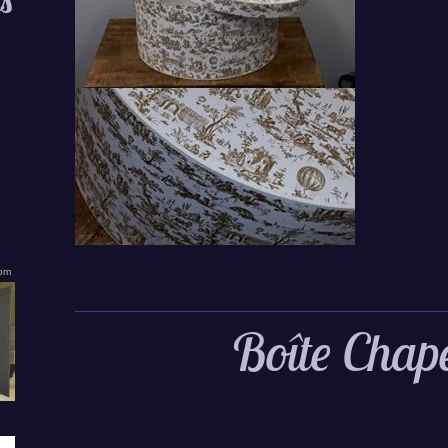
s
com
Boîte Chap